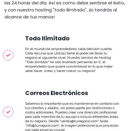
las 24 horas del día. Así es como debe sentirse el éxito,
y con nuestro hosting "todo ilimitado", ¡lo tendrás al
alcance de tus manos!
Todo Ilimitado
En el mundo de emprendedores, cada decisión cuenta,
Cada recurso que utilizas tiene el poder de llevar tu
negocio al siguiente nivel. Nuestro servicio de Hosting
"Todo ilimitado" ha sido diseñado pensando en ti, el
emprendedor que quiere concentrarse en lo que mejor
sabe hacer: ¡crear y hacer crecer su negocio!
Correos Electrónicos
Sabemos lo importante que es mantenerse en contacto con
tus clientes y aliados, sin preocuparte por restricciones o
costos adicionales, Puedes crear una dirección profesional
para cada miembro de tu equipo o incluso diferentes áreas
de tu negocio. Desde "ventas@tunegocio,com" hasta
"info@tunegocio,com", la imagen profesional que proyectas
con cada email es crucial.