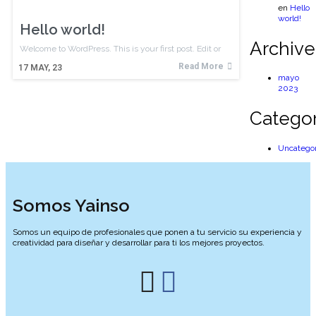
en
Hello
world!
Hello world!
Archive
Welcome to WordPress. This is your first post. Edit or
Read More
17
MAY, 23
mayo
2023
Categor
Uncatego
Somos Yainso
Somos un equipo de profesionales que ponen a tu servicio su experiencia y
creatividad para diseñar y desarrollar para ti los mejores proyectos.