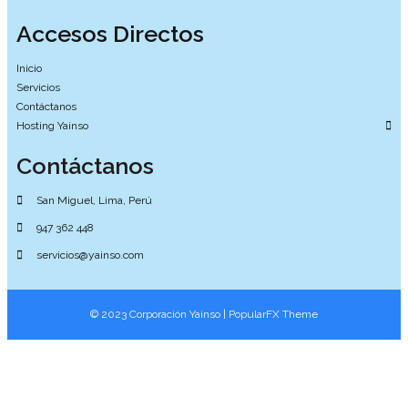
Accesos Directos
Inicio
Servicios
Contáctanos
Hosting Yainso
Contáctanos
San Miguel, Lima, Perú
947 362 448
servicios@yainso.com
© 2023 Corporación Yainso |
PopularFX Theme