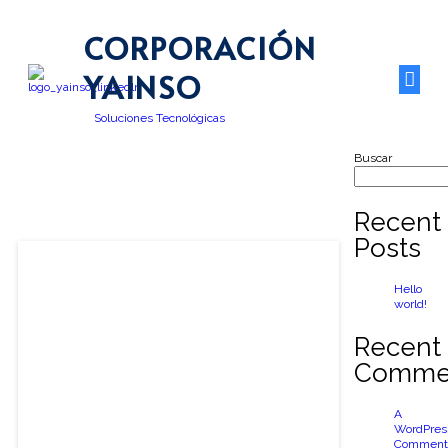
CORPORACIÓN
YAINSO
Soluciones Tecnológicas
Buscar
Recent
Posts
Hello
world!
Recent
Comme
A
WordPres
Comment